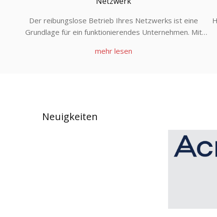
Netzwerk
Der reibungslose Betrieb Ihres Netzwerks ist eine
H
Grundlage für ein funktionierendes Unternehmen. Mit
einem Netzwerk Wartungsvertrag von CSX2 helfen wir
t
mehr lesen
Ihnen dabei, sich voll und ganz auf Ihre Arbeit zu
konzentrieren.
Neuigkeiten