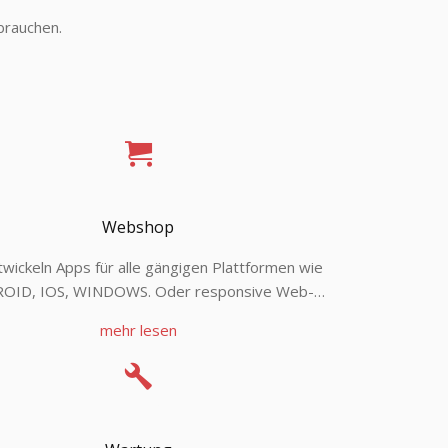
 brauchen.
Webshop
twickeln Apps für alle gängigen Plattformen wie
OID, IOS, WINDOWS. Oder responsive Web-
ngen für Mobilgeräte und Desktop. Wir kreieren
mehr lesen
erfreundliche Applikationen mit ansprechendem
Design – für eine Apps, die Spaß machen!