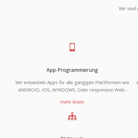
Wir sind 
App-Programmierung
Wir entwickeln Apps für alle gängigen Plattformen wie
ANDROID, IOS, WINDOWS. Oder responsive Web-
Anwendungen für Mobilgeräte und Desktop. Wir kreieren
mehr lesen
benutzerfreundliche Applikationen mit ansprechendem
Design – für eine Apps, die Spaß machen!