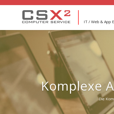
IT / Web & App E
Komplexe A
Die Komp