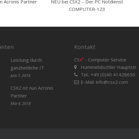
un Acronis Partner
NEU bei CSX2 – Der PC Notdienst
COMPUTER-123
eiten
Kontakt
CS
X²
- Computer Service
Leistung durch
Hummelsbüttler Hauptstr.
ganzheitliche IT
Tel.: +49 (0)40 41428650
Juni 7, 2018
E-Mail:
info@csx2.com
CSX2 ist nun Acronis
Partner
Mai 4, 2018