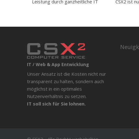
Leistung durch ganzheitliche IT
CSX2 ist n
Neuigk
IT / Web & App Entwicklung
Unser Ansatz ist die Kosten nicht nur
transparent zu halten, sondern auch
möglichst in ein optimales
Nutzenverhältnis zu setzen.
IT soll sich für Sie lohnen.