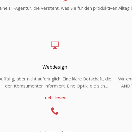
eine IT-Agentur, die versteht, was Sie für den produktiven Alltag
Webdesign
Auffällig, aber nicht aufdringlich. Eine klare Botschaft, die
Wir en
den Komsumenten informiert. Eine Optik, die sich
ANDR
einprägt, und den Charakter Ihres Unternehmens
Anwendu
mehr lesen
unterstreicht. Eine Aussage, die neugierig macht.
benutz