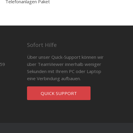
Telefonanlagen Paket
Sofort Hilfe
Über unser Quick-Support können wir
 59
über TeamViewer innerhalb weniger
Sekunden mit Ihrem PC oder Laptop
eine Verbindung aufbauen.
QUICK SUPPORT