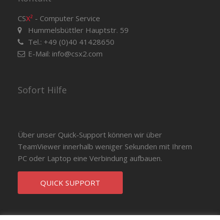
CS
X²
- Computer Service
Hummelsbüttler Hauptstr. 59
Tel.: +49 (0)40 41428650
E-Mail:
info@csx2.com
Sofort Hilfe
Über unser Quick-Support können wir über
TeamViewer innerhalb weniger Sekunden mit Ihrem
PC oder Laptop eine Verbindung aufbauen.
QUICK SUPPORT