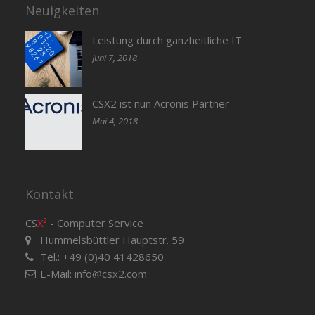
Neuigkeiten
Leistung durch ganzheitliche IT
Juni 7, 2018
CSX2 ist nun Acronis Partner
Mai 4, 2018
Kontakt
CS
X²
- Computer Service
Hummelsbüttler Hauptstr. 59
Tel.: +49 (0)40 41428650
E-Mail:
info@csx2.com