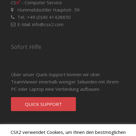
CS
X²
- Computer Service
Hummelsbüttler Hauptstr. 59
Tel.: +49 (0)40 41428650
E-Mail:
info@csx2.com
Sofort Hilfe
Über unser Quick-Support können wir über
TeamViewer innerhalb weniger Sekunden mit Ihrem
PC oder Laptop eine Verbindung aufbauen.
QUICK SUPPORT
CSX2 verwendet Cookies, um Ihnen den bestmöglichen